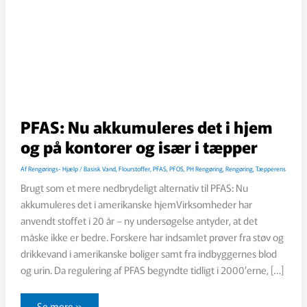
PFAS: Nu akkumuleres det i hjem
og på kontorer og især i tæpper
Af
Rengørings- Hjælp
/
Basisk Vand
,
Flourstoffer
,
PFAS
,
PFOS
,
PH Rengøring
,
Rengøring
,
Tæpperens
Brugt som et mere nedbrydeligt alternativ til PFAS: Nu
akkumuleres det i amerikanske hjemVirksomheder har
anvendt stoffet i 20 år – ny undersøgelse antyder, at det
måske ikke er bedre. Forskere har indsamlet prøver fra støv og
drikkevand i amerikanske boliger samt fra indbyggernes blod
og urin. Da regulering af PFAS begyndte tidligt i 2000’erne, […]
PFAS:
Se mere »