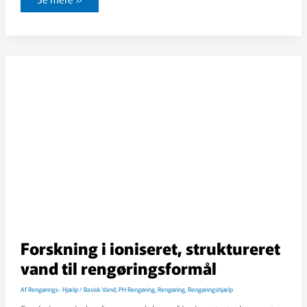
Nu
akkumuleres
det
i
hjem
og
på
kontorer
og
især
i
tæpper
Forskning i ioniseret, struktureret
vand til rengøringsformål
Af
Rengørings- Hjælp
/
Basisk Vand
,
PH Rengøring
,
Rengøring
,
Rengøringshjælp