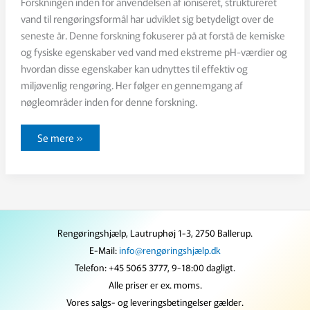
Forskningen inden for anvendelsen af ioniseret, struktureret
vand til rengøringsformål har udviklet sig betydeligt over de
seneste år. Denne forskning fokuserer på at forstå de kemiske
og fysiske egenskaber ved vand med ekstreme pH-værdier og
hvordan disse egenskaber kan udnyttes til effektiv og
miljøvenlig rengøring. Her følger en gennemgang af
nøgleområder inden for denne forskning.
Forskning
Se mere »
i
ioniseret,
struktureret
vand
til
rengøringsformål
Rengøringshjælp, Lautruphøj 1-3, 2750 Ballerup.
E-Mail:
info@rengøringshjælp.dk
Telefon: +45 5065 3777, 9-18:00 dagligt.
Alle priser er ex. moms.
Vores salgs- og leveringsbetingelser gælder.