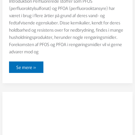
Introduktion Perfluorerede stoffer som PFOS
(perfluoroktylsulfonat) og PFOA (perfluorooktansyre) har
været i brug i flere årtier på grund af deres vand- og
fedtafvisende egenskaber. Disse kemikalier, kendt for deres
holdbarhed og resistens over for nedbrydning, findes i mange
husholdningsprodukter, herunder nogle rengøringsmidler.
Forekomsten af PFOS og PFOA i rengøringsmidler vil vi gerne
advarer mod og
PFOS
Se mere »
og
PFOA:
Den
skjulte
fare
i
hjemmet,
på
kontorer
og
i
kroppen