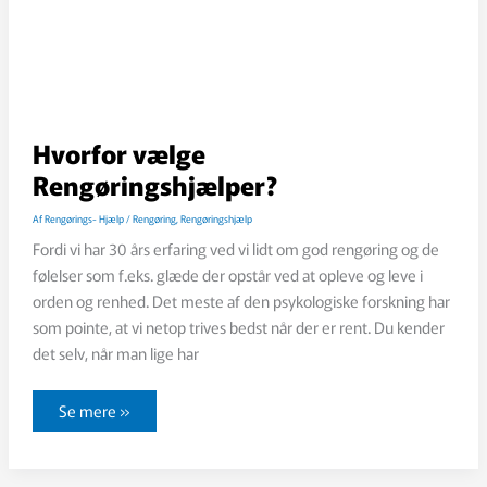
Hvorfor vælge
Rengøringshjælper?
Af
Rengørings- Hjælp
/
Rengøring
,
Rengøringshjælp
Fordi vi har 30 års erfaring ved vi lidt om god rengøring og de
følelser som f.eks. glæde der opstår ved at opleve og leve i
orden og renhed. Det meste af den psykologiske forskning har
som pointe, at vi netop trives bedst når der er rent. Du kender
det selv, når man lige har
Hvorfor
Se mere »
vælge
Rengøringshjælper?