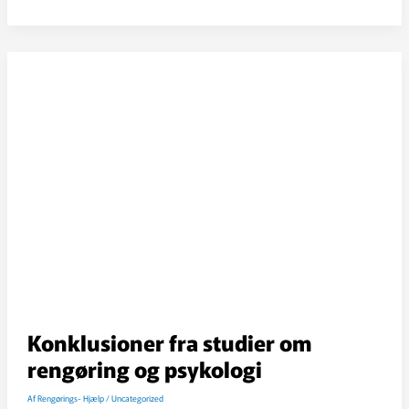
ioniseret,
struktureret
vand
til
rengøringsformål
Konklusioner fra studier om
rengøring og psykologi
Af
Rengørings- Hjælp
/
Uncategorized