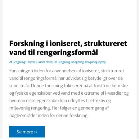
Forskning i ioniseret, struktureret
vand til rengøringsformål
Af
Rengørings- Hjælp
/
Basisk Vand
,
PH Rengøring
,
Rengøring
,
Rengøringshjælp
Forskningen inden for anvendelsen af ioniseret, struktureret
vand til rengøringsformål har udviklet sig betydeligt over de
seneste år. Denne forskning fokuserer på at forstå de kemiske
og fysiske egenskaber ved vand med ekstreme pH-værdier og
hvordan disse egenskaber kan udnyttes til effektiv og
miljøvenlig rengøring. Her følger en gennemgang af
nøgleområder inden for denne forskning.
Forskning
Se mere »
i