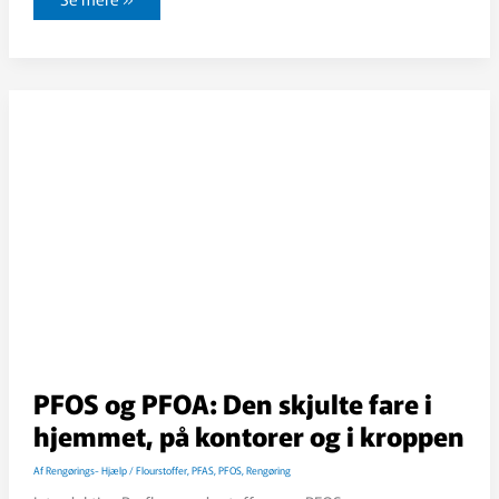
Nu
akkumuleres
det
i
hjem
og
på
kontorer
og
især
i
tæpper
PFOS og PFOA: Den skjulte fare i
hjemmet, på kontorer og i kroppen
Af
Rengørings- Hjælp
/
Flourstoffer
,
PFAS
,
PFOS
,
Rengøring