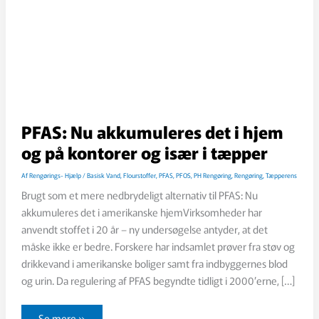
PFAS: Nu akkumuleres det i hjem
og på kontorer og især i tæpper
Af
Rengørings- Hjælp
/
Basisk Vand
,
Flourstoffer
,
PFAS
,
PFOS
,
PH Rengøring
,
Rengøring
,
Tæpperens
Brugt som et mere nedbrydeligt alternativ til PFAS: Nu
akkumuleres det i amerikanske hjemVirksomheder har
anvendt stoffet i 20 år – ny undersøgelse antyder, at det
måske ikke er bedre. Forskere har indsamlet prøver fra støv og
drikkevand i amerikanske boliger samt fra indbyggernes blod
og urin. Da regulering af PFAS begyndte tidligt i 2000’erne, […]
PFAS:
Se mere »