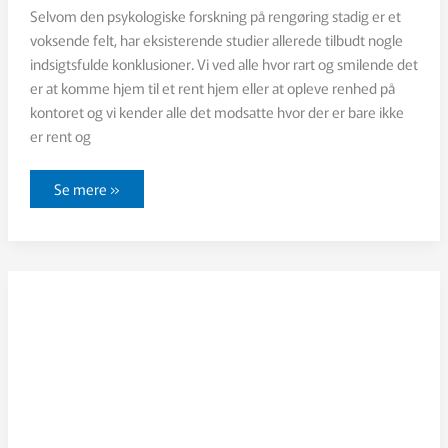
Selvom den psykologiske forskning på rengøring stadig er et
voksende felt, har eksisterende studier allerede tilbudt nogle
indsigtsfulde konklusioner. Vi ved alle hvor rart og smilende det
er at komme hjem til et rent hjem eller at opleve renhed på
kontoret og vi kender alle det modsatte hvor der er bare ikke
er rent og
Konklusioner
Se mere »
fra
studier
om
rengøring
og
psykologi