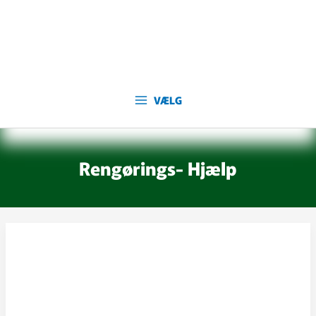
Gå
til
indholdet
VÆLG
Rengørings- Hjælp