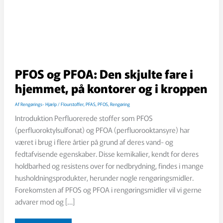
PFOS og PFOA: Den skjulte fare i
hjemmet, på kontorer og i kroppen
Af
Rengørings- Hjælp
/
Flourstoffer
,
PFAS
,
PFOS
,
Rengøring
Introduktion Perfluorerede stoffer som PFOS
(perfluoroktylsulfonat) og PFOA (perfluorooktansyre) har
været i brug i flere årtier på grund af deres vand- og
fedtafvisende egenskaber. Disse kemikalier, kendt for deres
holdbarhed og resistens over for nedbrydning, findes i mange
husholdningsprodukter, herunder nogle rengøringsmidler.
Forekomsten af PFOS og PFOA i rengøringsmidler vil vi gerne
advarer mod og […]