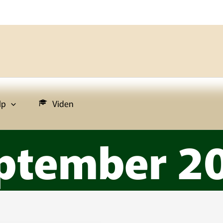
lp
Viden
ptember 2